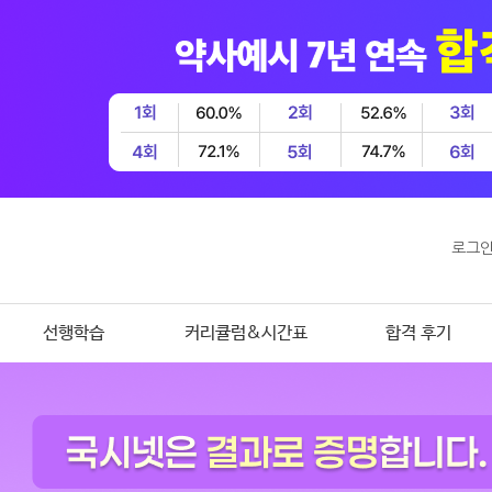
로그
선행학습
커리큘럼&시간표
합격 후기