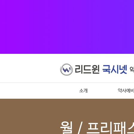
소개
약사예
월 / 프리패