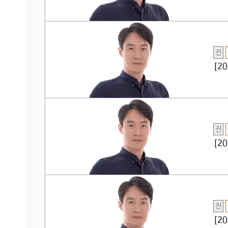
진
[2
진
[2
진
[2