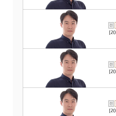
진
[2
진
[2
진
[2