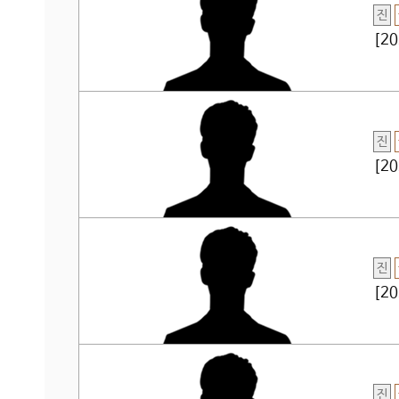
진
[2
진
[2
진
[2
진