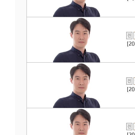
진
[2
진
[2
진