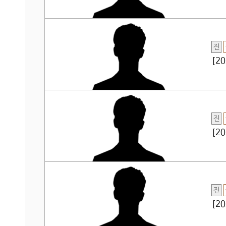
진
[2
진
[2
진
[2