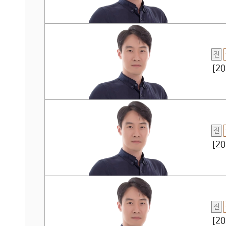
진
[2
진
[2
진
[2