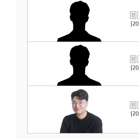
진
[2
진
[2
진
[2