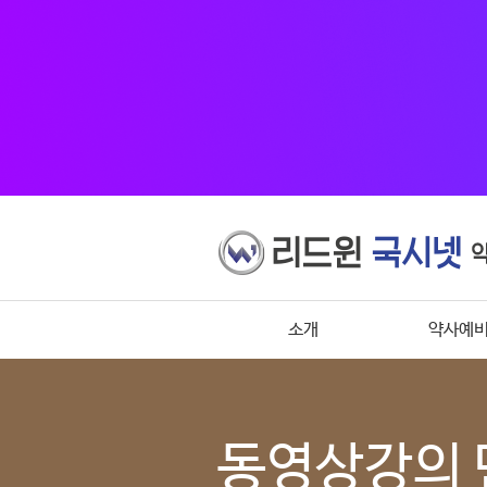
소개
약사예
동영상강의 