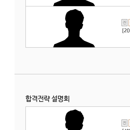
진
[2
합격전략 설명회
진