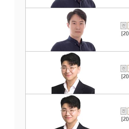
진
[2
진
[2
진
[2