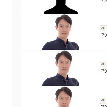
[2
진
[2
진
[2
진