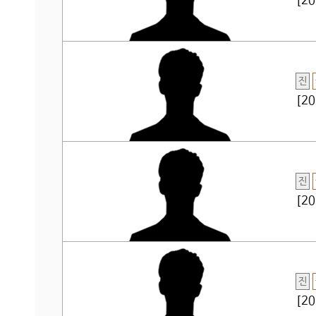
[2
진
[2
진
[2
진
[2