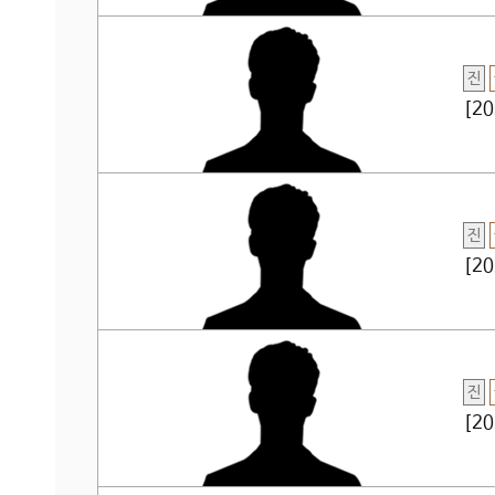
진
[2
진
[2
진
[2