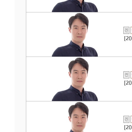
진
[2
진
[2
진
[2