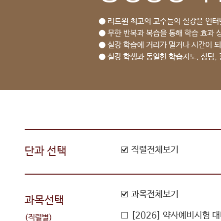
● 리드윈 최고의 교수들의 실강을 인터
● 무한 반복과 복습을 통해 학습 효과 
● 실강 학습에 거리가 멀거나 시간이 되
● 실강 학생과 동일한 학습지도, 상담,
단과 선택
직렬전체보기
과목전체보기
과목선택
[2026] 약사예비시험 
(직렬별)