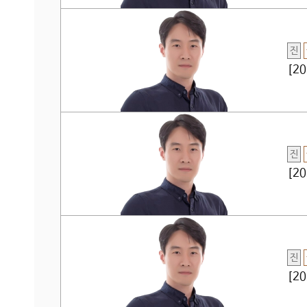
진
[2
진
[2
진
[2