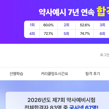
로그
선행학습
커리큘럼&시간표
합격 후기