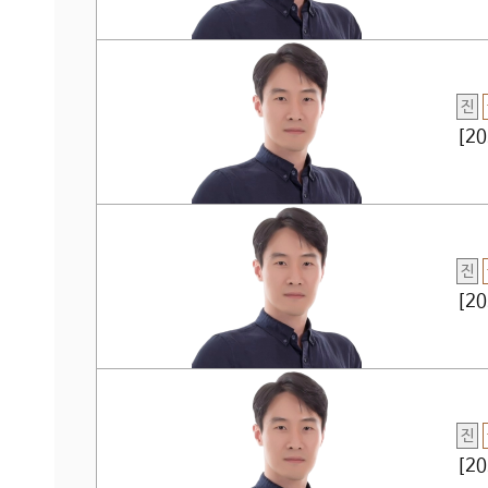
진
[2
진
[2
진
[2