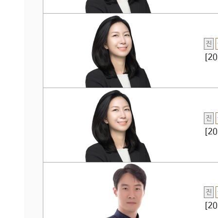
진
[2
진
[2
진
[2