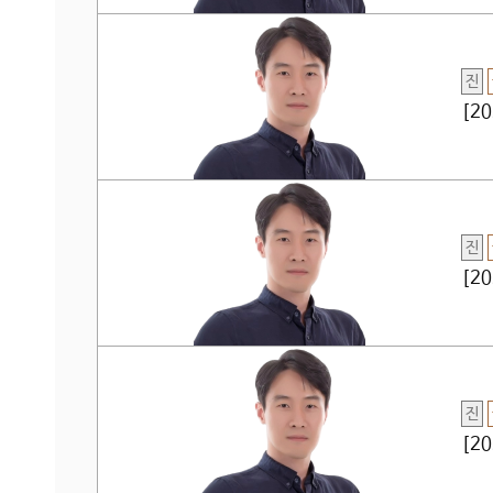
진
[2
진
[2
진
[2