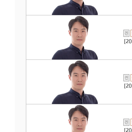
진
[2
진
[2
진
[2