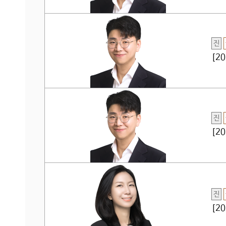
진
[2
진
[2
진
[2