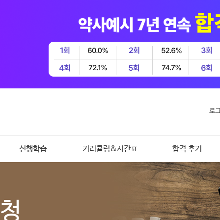
로
선행학습
커리큘럼&시간표
합격 후기
신청