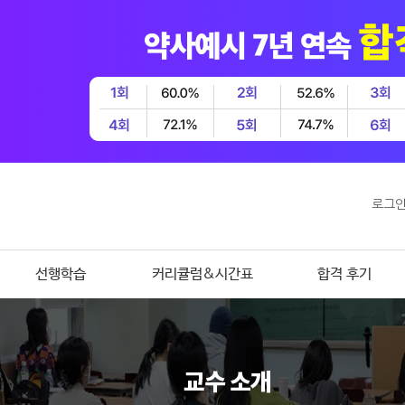
로그
선행학습
커리큘럼&시간표
합격 후기