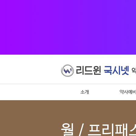
소개
약사예
월 / 프리패