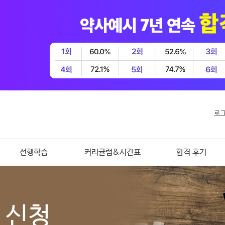
로
선행학습
커리큘럼&시간표
합격 후기
 신청