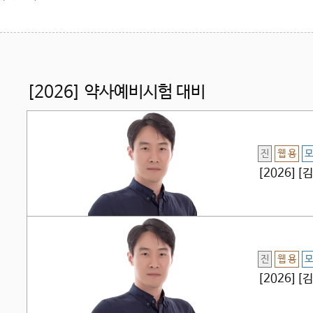
[2026] 약사예비시험 대비
진
웹 용
모
[2026]
진
웹 용
모
[2026][