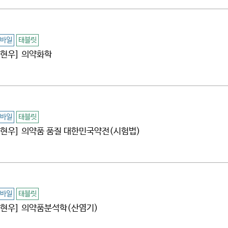
바일
태블릿
[김현우] 의약화학
바일
태블릿
[김현우] 의약품 품질 대한민국약전(시험법)
바일
태블릿
[김현우] 의약품분석학(산염기)