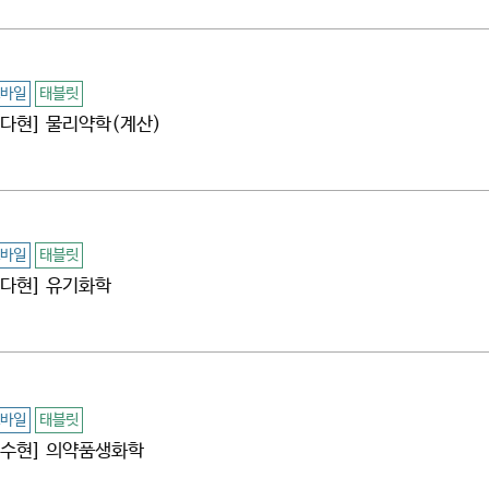
바일
태블릿
[문다현] 물리약학(계산)
바일
태블릿
[문다현] 유기화학
바일
태블릿
[임수현] 의약품생화학