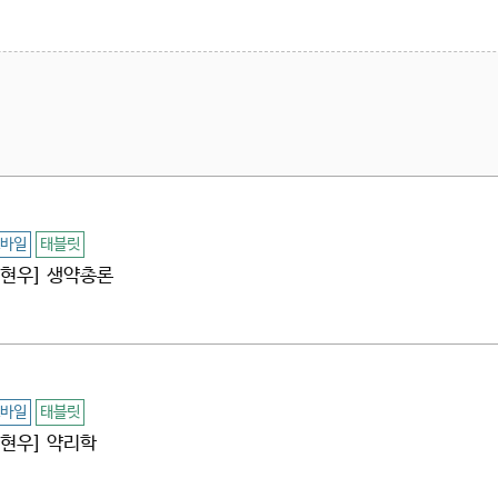
바일
태블릿
[김현우] 생약총론
바일
태블릿
김현우] 약리학