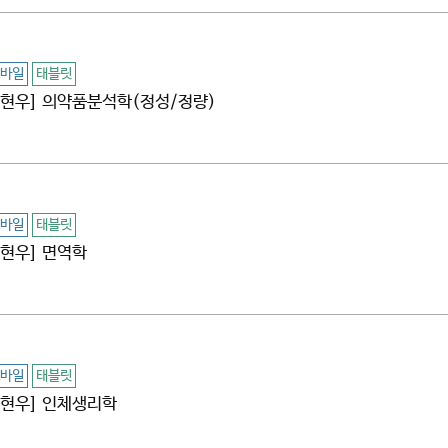
바일
태블릿
[김현우] 의약품분석학(정성/정량)
바일
태블릿
김현우] 면역학
바일
태블릿
[김현우] 인체생리학