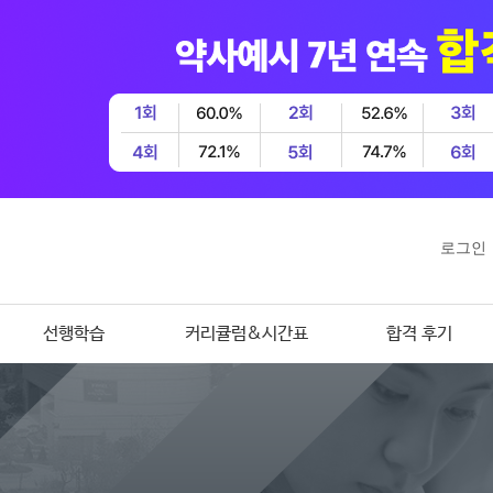
로그인
선행학습
커리큘럼&시간표
합격 후기