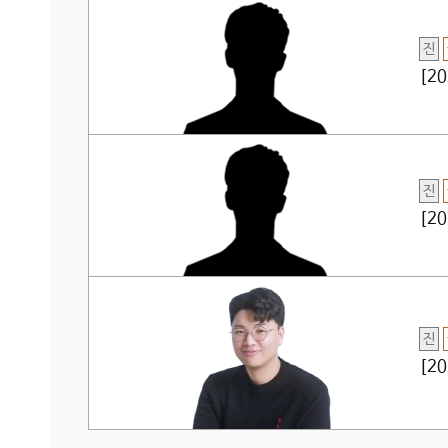
진
[2
진
[2
진
[2