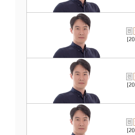
진
[2
진
[2
진
[2