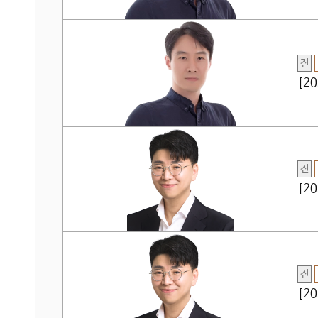
진
[2
진
[2
진
[2