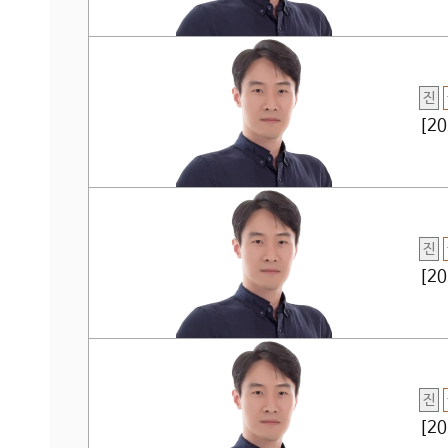
진
[2
진
[2
진
[2