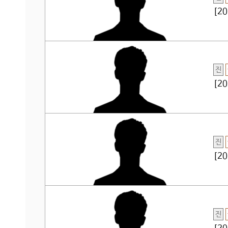
[2
진
[2
진
[2
진