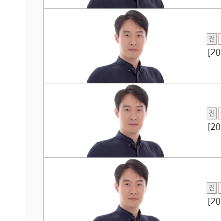
진
[2
진
[2
진
[2