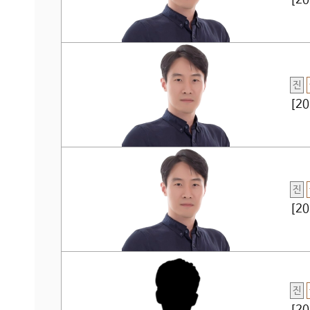
[2
진
[2
진
[2
진