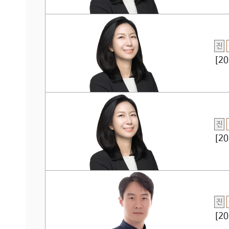
진
[2
진
[2
진
[2