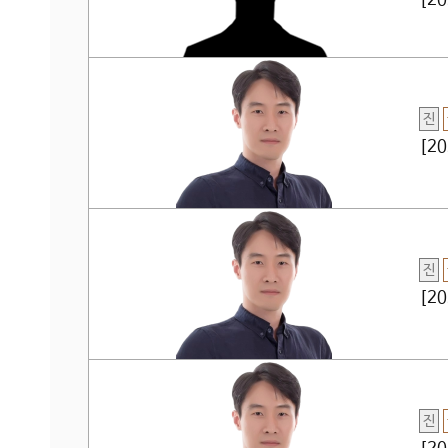
[2
진
[2
진
[2
진