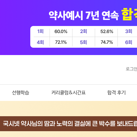
로그
선행학습
커리큘럼&시간표
합격 후기