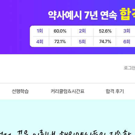
로그
선행학습
커리큘럼&시간표
합격 후기