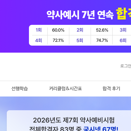
로그
선행학습
커리큘럼&시간표
합격 후기