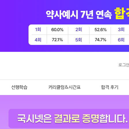
로그
선행학습
커리큘럼&시간표
합격 후기