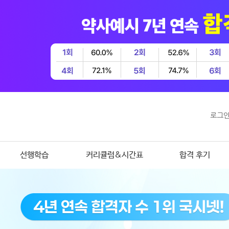
로그
선행학습
커리큘럼&시간표
합격 후기