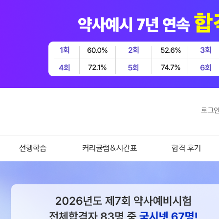
로그
선행학습
커리큘럼&시간표
합격 후기