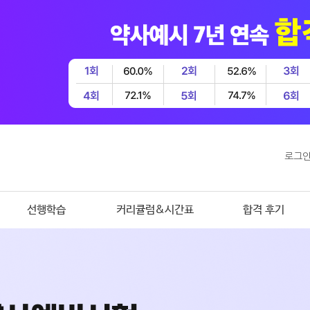
로그
선행학습
커리큘럼&시간표
합격 후기