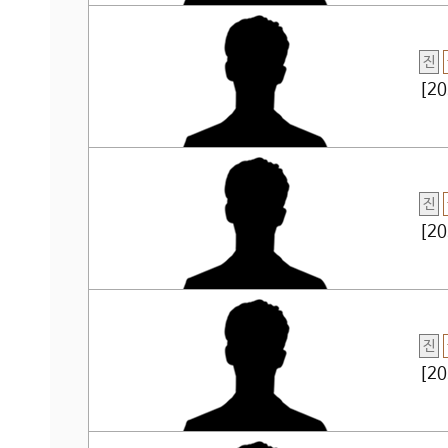
진
[2
진
[2
진
[2