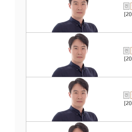
진
[2
진
[2
진
[2