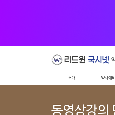
소개
약사예
동영상강의 