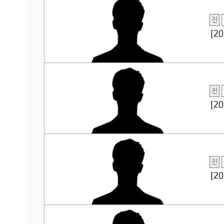
진
[2
진
[2
진
[2