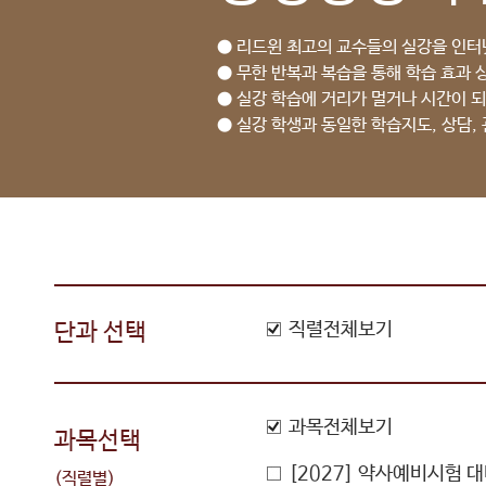
● 리드윈 최고의 교수들의 실강을 인터
● 무한 반복과 복습을 통해 학습 효과 
● 실강 학습에 거리가 멀거나 시간이 되
● 실강 학생과 동일한 학습지도, 상담,
단과 선택
직렬전체보기
과목전체보기
과목선택
[2027] 약사예비시험 
(직렬별)