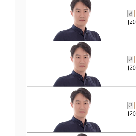
진
[2
진
[2
진
[2