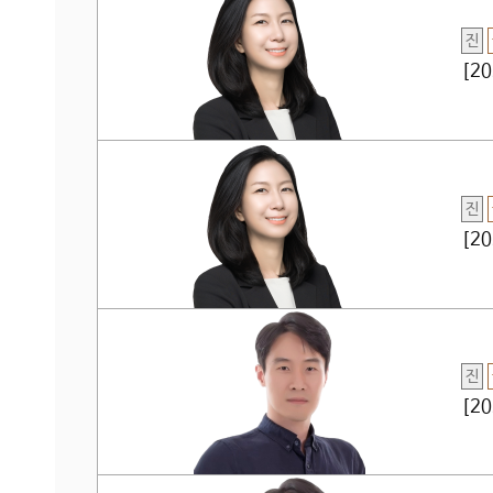
진
[2
진
[2
진
[2