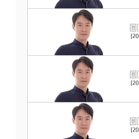
진
[2
진
[2
진
[2