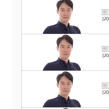
진
[2
진
[2
진
[2