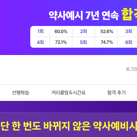
로그
선행학습
커리큘럼&시간표
합격 후기