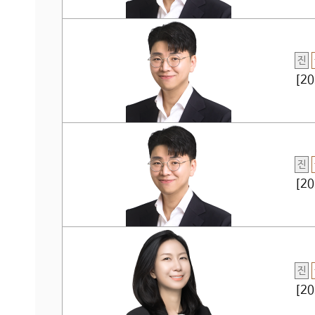
진
[2
진
[2
진
[2