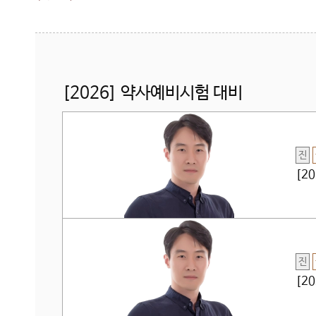
[2026] 약사예비시험 대비
진
[2
진
[2