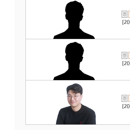
진
[2
진
[2
진
[2