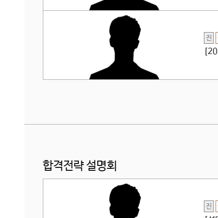
진
[2
합격전략 설명회
진