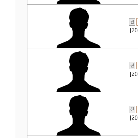
진
[2
진
[2
진
[2