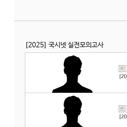
[2025] 국시넷 실전모의고사
진
[2
진
[2