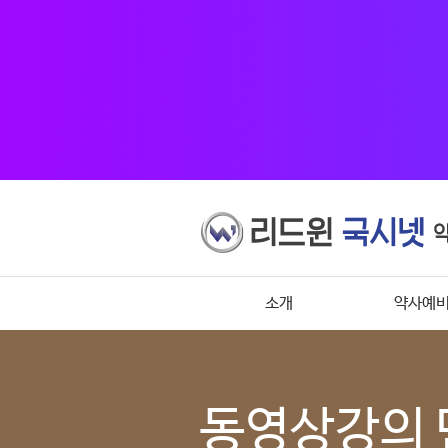
소개
약사예
동영상강의 