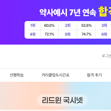
로그
선행학습
커리큘럼&시간표
합격 후기