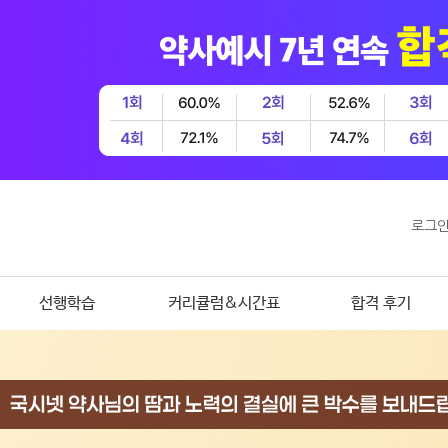
로그
선행학습
커리큘럼&시간표
합격 후기