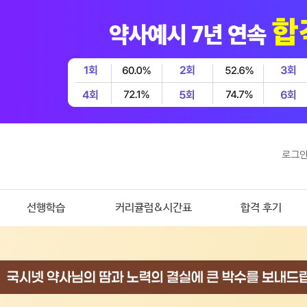
로그
선행학습
커리큘럼&시간표
합격 후기