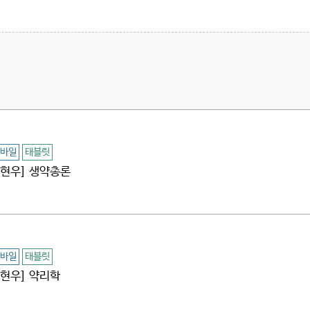
바일
태블릿
[김현우] 생약총론
바일
태블릿
김현우] 약리학