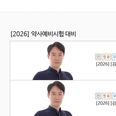
[2026] 약사예비시험 대비
진
웹 용
모
[2026]
진
웹 용
모
[2026][