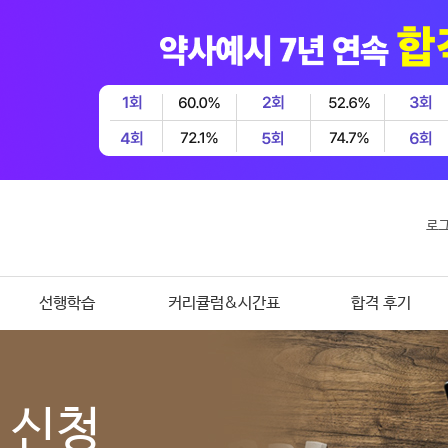
로
선행학습
커리큘럼&시간표
합격 후기
 신청