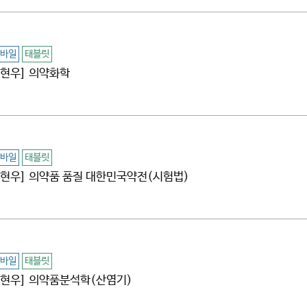
바일
태블릿
[김현우] 의약화학
바일
태블릿
[김현우] 의약품 품질 대한민국약전(시험법)
바일
태블릿
[김현우] 의약품분석학(산염기)