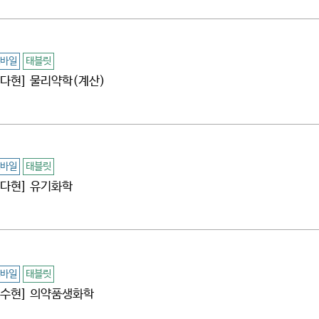
바일
태블릿
[문다현] 물리약학(계산)
바일
태블릿
[문다현] 유기화학
바일
태블릿
[임수현] 의약품생화학