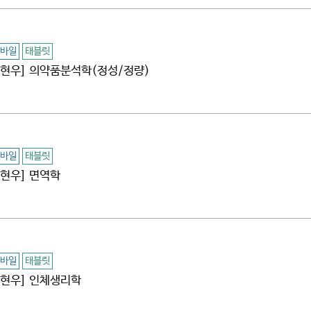
바일
태블릿
[김현우] 의약품분석학(정성/정량)
바일
태블릿
김현우] 면역학
바일
태블릿
[김현우] 인체생리학