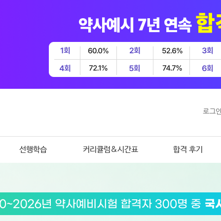
로그
선행학습
커리큘럼&시간표
합격 후기