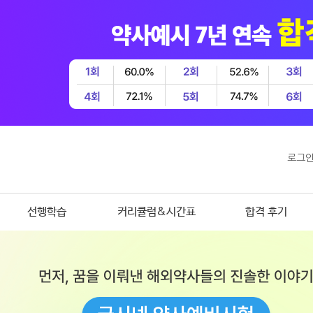
로그
선행학습
커리큘럼&시간표
합격 후기