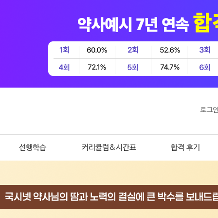
로그
선행학습
커리큘럼&시간표
합격 후기