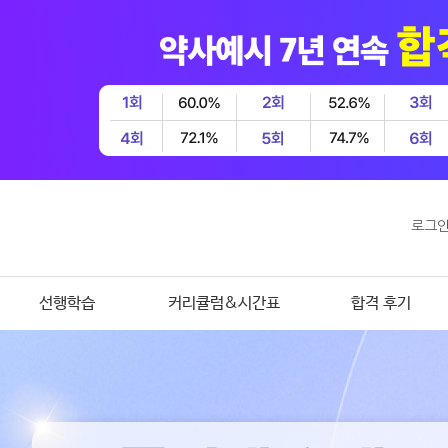
로그
선행학습
커리큘럼&시간표
합격 후기