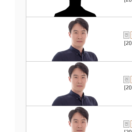
[2
진
[2
진
[2
진