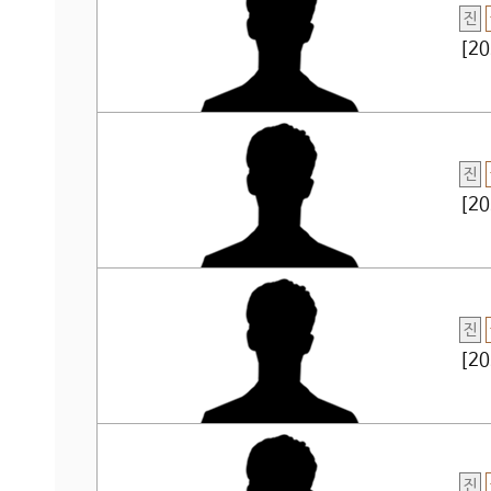
진
[2
진
[2
진
[2
진