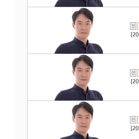
진
[2
진
[2
진
[2