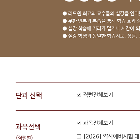
● 리드윈 최고의 교수들의 실강을 인터
● 무한 반복과 복습을 통해 학습 효과 
● 실강 학습에 거리가 멀거나 시간이 되
● 실강 학생과 동일한 학습지도, 상담,
단과 선택
직렬전체보기
과목전체보기
과목선택
[2026] 약사예비시험 
(직렬별)