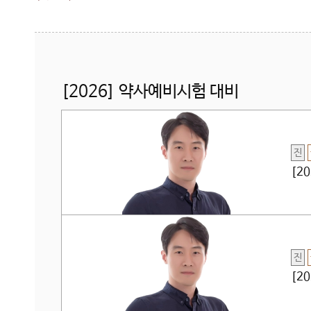
[2026] 약사예비시험 대비
진
[2
진
[2