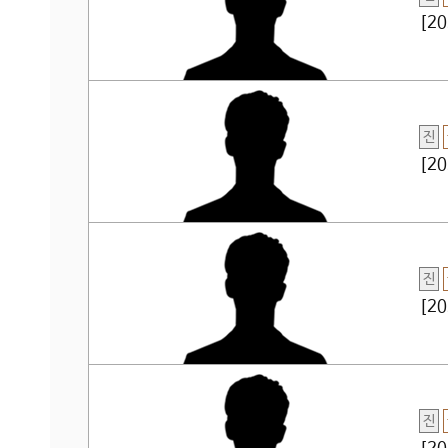
[2
진
[2
진
[2
진