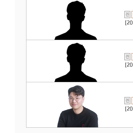
진
[2
진
[2
진
[2