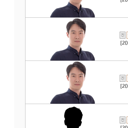
[2
진
[2
진
[2
진