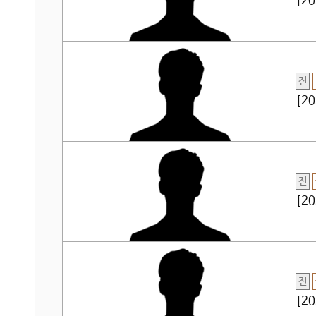
[2
진
[2
진
[2
진
[2