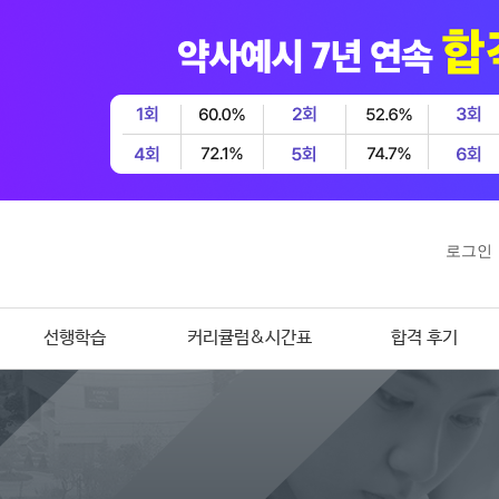
로그인
선행학습
커리큘럼&시간표
합격 후기