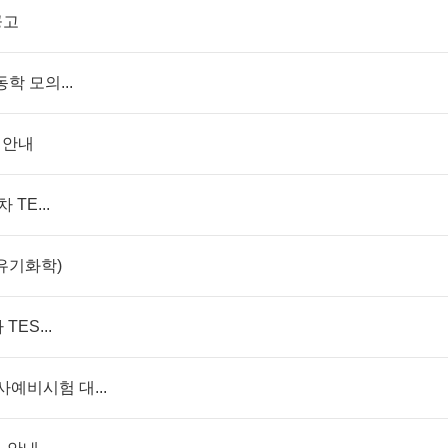
공고
동학 모의...
 안내
 TE...
(유기화학)
TES...
사예비시험 대...