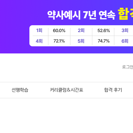
로그
선행학습
커리큘럼&시간표
합격 후기