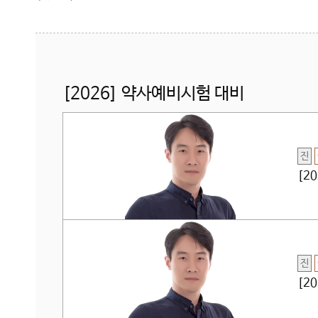
[2026] 약사예비시험 대비
진
[2
진
[2