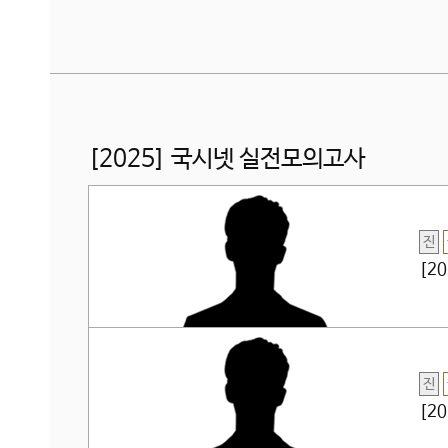
[2025] 국시넷 실전모의고사
진
[2
진
[2