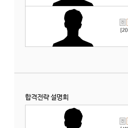
진
[2
합격전략 설명회
진