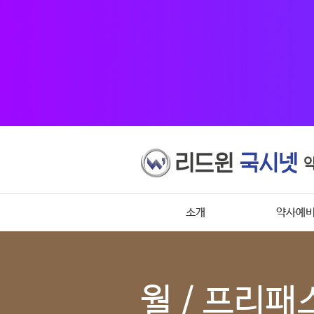
소개
약사예
월 / 프리패