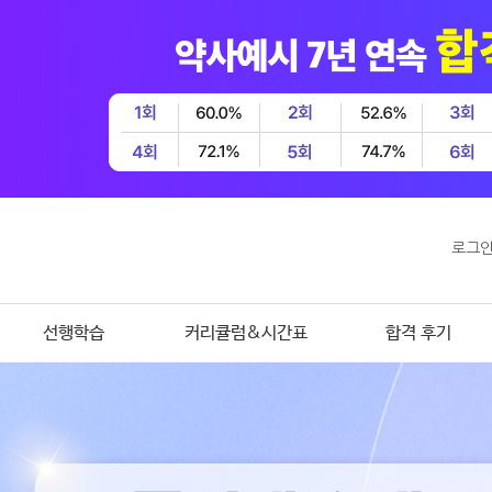
로그
선행학습
커리큘럼&시간표
합격 후기