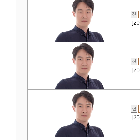
진
[2
진
[2
진
[2