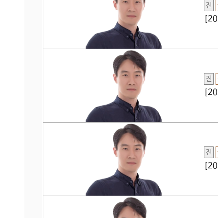
진
[2
진
[2
진
[2