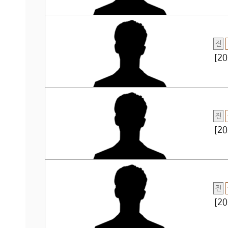
진
[2
진
[2
진
[2