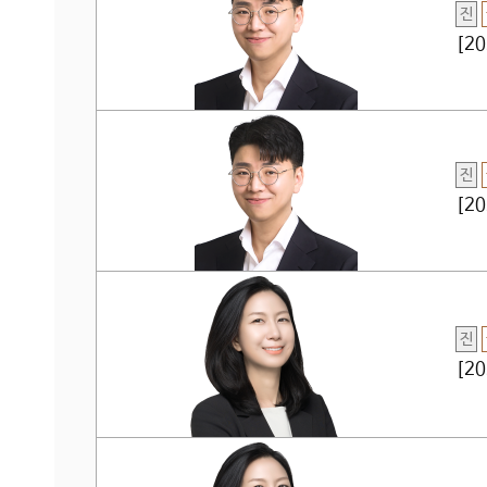
진
[2
진
[2
진
[2