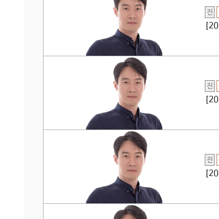
진
[2
진
[2
진
[2