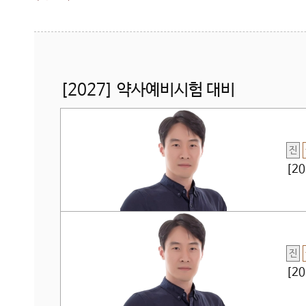
[2027] 약사예비시험 대비
진
[2
진
[2