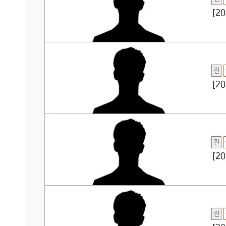
[2
진
[2
진
[2
진