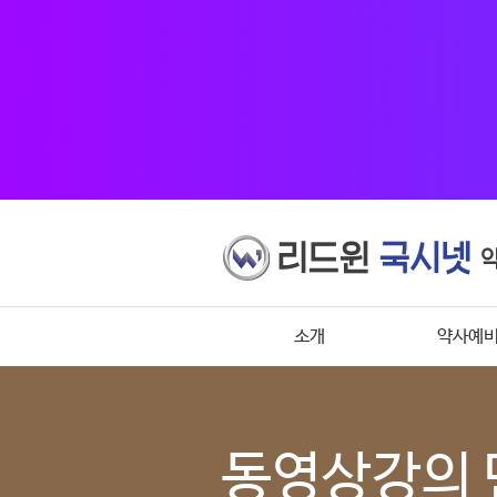
소개
약사예
동영상강의 