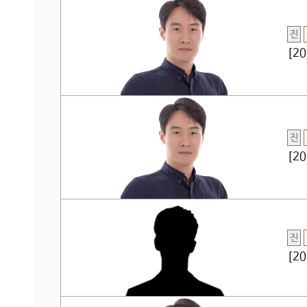
진
[2
진
[2
진
[2