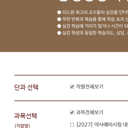
● 리드윈 최고의 교수들의 실강을 인터
● 무한 반복과 복습을 통해 학습 효과 
● 실강 학습에 거리가 멀거나 시간이 되
● 실강 학생과 동일한 학습지도, 상담,
단과 선택
직렬전체보기
과목전체보기
과목선택
[2027] 약사예비시험 
(직렬별)